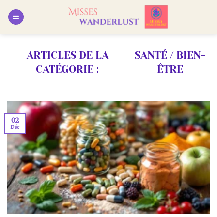
Passer
au
contenu
SANTÉ / BIEN-
ÊTRE
02
Déc