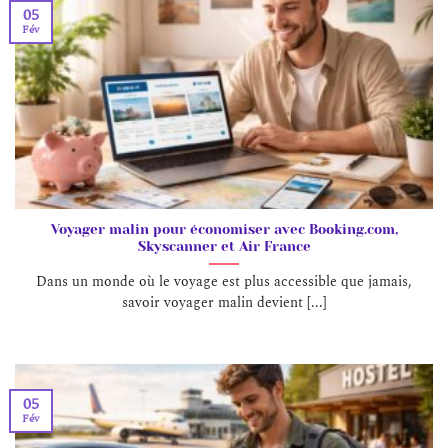
05
Fév
Voyager malin pour économiser avec Booking.com,
Skyscanner et Air France
Dans un monde où le voyage est plus accessible que jamais,
savoir voyager malin devient [...]
05
Fév