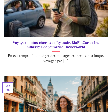
Voyager moins cher avec Ryanair, BlaBlaCar et les
auberges de jeunesse Hostelworld
En ces temps où le budget des ménages est scruté à la loupe,
voyager pas [...]
29
Jan