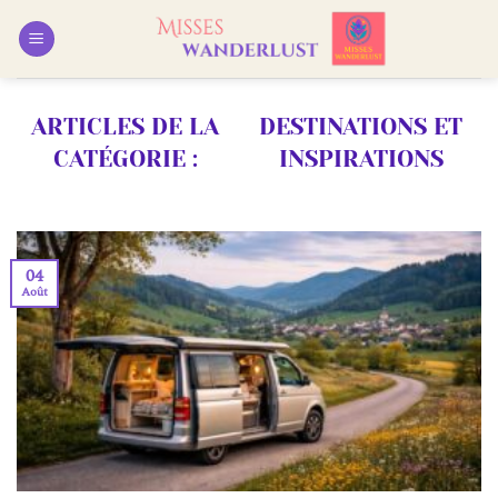
Passer
au
contenu
DESTINATIONS ET
INSPIRATIONS
04
Août