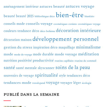
astuces voyage
astuces beauté
aménagement intérieur
bien-être
beauté
beauté 2025
bibliothèque déco
bienfaits
conseils voyage
conseils mode
cosmétiques coréens
cosmétiques voyage
décoration intérieure
couleurs tendance
déco
déco bohème
développement personnel
décoration maison
minimalisme
gestion du stress
inspiration déco
maquillage
méditation
mode
mode voyage
mode durable
mode de voyage
productivité
nutrition
positivité
routine capillaire
routine de sommeil
soins de la peau
santé
santé mentale
skyscanner
spiritualité
souvenirs de voyage
style
tendances déco
voyage
tendances mode
voyager léger
travelspend
écologie
PUBLIÉ DANS LA SEMAINE