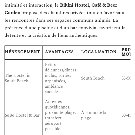
intimité et interaction, le
Bikini Hostel, Café & Beer
Garden
propose des chambres privées tout en favorisant
les rencontres dans ses espaces communs animés. La
présence d’une piscine et d’un bar convivial favorisent la
détente et la création de liens authentiques.
PRIX
HÉBERGEMENT
AVANTAGES
LOCALISATION
MOYE
Petits
déjeuners/dîners
The Hostel in
inclus, sorties
South Beach
35-50 
South Beach
organisées,
ambiance
sociale
Activités
quotidiennes,
proximité plage,
À 5 min de la
SoBe Hostel & Bar
30-45 
transfert
plage
aéroport
possible