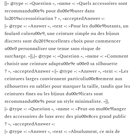
[{« @type »: »Question », »name »: »Quels accessoires sont
recommandu00e9s pour du00e9buter dans
lu2019accessoirisation ? », »acceptedAnswer »:
{« @type »: »Answer », »text »: »Pour les du00e9butants, un
foulard coloru00e9, une ceinture simple ou des bijoux
discrets sont du2019excellents choix pour commencer
u00e0 personnaliser une tenue sans risque de
surcharge. »}},{« @type »: »Question », »name »: »Comment
choisir une ceinture adaptu00e9e u00e0 sa silhouette
? », »acceptedAnswer »:{« @type »: »Answer », »text »: »Les
ceintures larges conviennent particuliu00e8rement aux
silhouettes en sablier pour marquer la taille, tandis que les
ceintures fines ou les bijoux du00e9licats sont
recommandu00e9s pour un style minimaliste. »}},
{« @type »: »Question », »name »: »Peut-on mu00e9langer
des accessoires de luxe avec des piu00e8ces grand public
? », »acceptedAnswer »:
{« @type »: »Answer », »text »: »Absolument, ce mix de