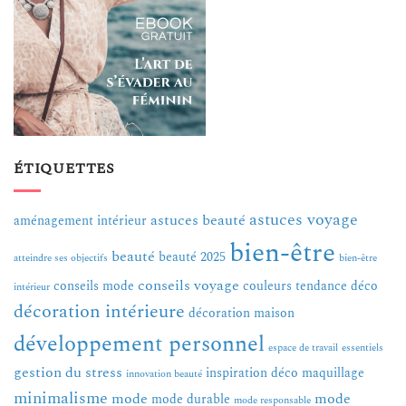
ÉTIQUETTES
astuces voyage
astuces beauté
aménagement intérieur
bien-être
beauté
beauté 2025
atteindre ses objectifs
bien-être
conseils voyage
conseils mode
couleurs tendance
déco
intérieur
décoration intérieure
décoration maison
développement personnel
espace de travail
essentiels
gestion du stress
inspiration déco
maquillage
innovation beauté
minimalisme
mode
mode
mode durable
mode responsable