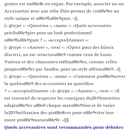
genres est tru00e8s en vogue. Par exemple, associer un sac
Accessorize avec une robe Dior permet de cru00e9er un
style unique et u00e9lu00e9gant. »}},
{« @type »: »Question », »name »: »Quels accessoires
privilu00e9gier pour un look professionnel
u00e9lu00e9gant ? », »acceptedAnswer »:
{« @type »: »Answer », »text »: »Optez pour des bijoux
discrets, un sac structuru00e9 comme ceux de Louis
Vuitton et des chaussures raffinu00e9es, comme celles
proposu00e9es par Sandro, pour un style affirmu00e9. »}},
{« @type »: »Question », »name »: »Comment pru00e9server
la qualitu00e9 des accessoires au quotidien
? », »acceptedAnswer »:{« @type »: »Answer », »text »: »Il
est essentiel de respecter les consignes du2019entretien
adaptu00e9es u00e0 chaque matu00e9riau et de varier
lu2019utilisation des piu00e8ces pour u00e9viter leur
usure pru00e9maturu00e9e. »}}]}
Quels accessoires sont recommandés pour débuter