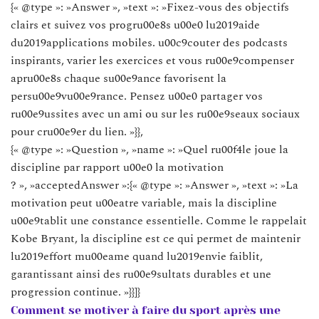
{« @type »: »Answer », »text »: »Fixez-vous des objectifs
clairs et suivez vos progru00e8s u00e0 lu2019aide
du2019applications mobiles. u00c9couter des podcasts
inspirants, varier les exercices et vous ru00e9compenser
apru00e8s chaque su00e9ance favorisent la
persu00e9vu00e9rance. Pensez u00e0 partager vos
ru00e9ussites avec un ami ou sur les ru00e9seaux sociaux
pour cru00e9er du lien. »}},
{« @type »: »Question », »name »: »Quel ru00f4le joue la
discipline par rapport u00e0 la motivation
? », »acceptedAnswer »:{« @type »: »Answer », »text »: »La
motivation peut u00eatre variable, mais la discipline
u00e9tablit une constance essentielle. Comme le rappelait
Kobe Bryant, la discipline est ce qui permet de maintenir
lu2019effort mu00eame quand lu2019envie faiblit,
garantissant ainsi des ru00e9sultats durables et une
progression continue. »}}]}
Comment se motiver à faire du sport après une