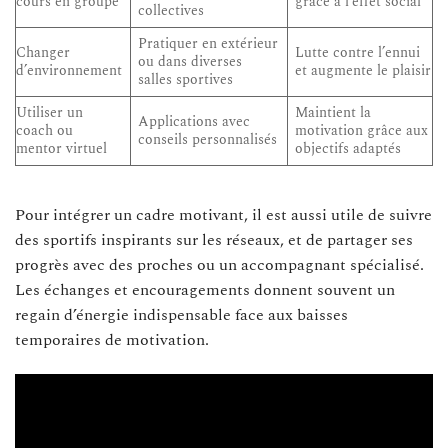
cours en groupe
grâce à l’effet social
collectives
Pratiquer en extérieur
Changer
Lutte contre l’ennui
ou dans diverses
d’environnement
et augmente le plaisir
salles sportives
Utiliser un
Maintient la
Applications avec
coach ou
motivation grâce aux
conseils personnalisés
mentor virtuel
objectifs adaptés
Pour intégrer un cadre motivant, il est aussi utile de suivre
des sportifs inspirants sur les réseaux, et de partager ses
progrès avec des proches ou un accompagnant spécialisé.
Les échanges et encouragements donnent souvent un
regain d’énergie indispensable face aux baisses
temporaires de motivation.