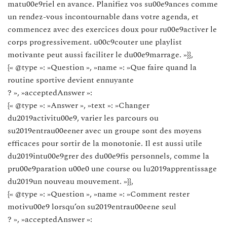
matu00e9riel en avance. Planifiez vos su00e9ances comme
un rendez-vous incontournable dans votre agenda, et
commencez avec des exercices doux pour ru00e9activer le
corps progressivement. u00c9couter une playlist
motivante peut aussi faciliter le du00e9marrage. »}},
{« @type »: »Question », »name »: »Que faire quand la
routine sportive devient ennuyante
? », »acceptedAnswer »:
{« @type »: »Answer », »text »: »Changer
du2019activitu00e9, varier les parcours ou
su2019entrau00eener avec un groupe sont des moyens
efficaces pour sortir de la monotonie. Il est aussi utile
du2019intu00e9grer des du00e9fis personnels, comme la
pru00e9paration u00e0 une course ou lu2019apprentissage
du2019un nouveau mouvement. »}},
{« @type »: »Question », »name »: »Comment rester
motivu00e9 lorsqu’on su2019entrau00eene seul
? », »acceptedAnswer »: