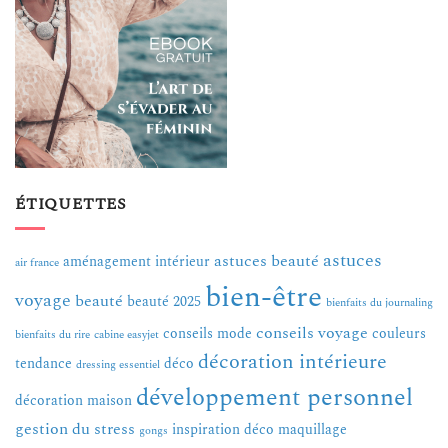
ÉTIQUETTES
astuces
astuces beauté
aménagement intérieur
air france
bien-être
voyage
beauté
beauté 2025
bienfaits du journaling
conseils voyage
conseils mode
couleurs
bienfaits du rire
cabine easyjet
décoration intérieure
tendance
déco
dressing essentiel
développement personnel
décoration maison
gestion du stress
inspiration déco
maquillage
gongs