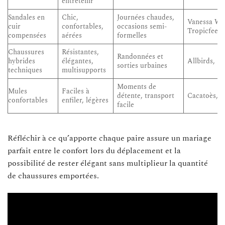
entretenir
Sandales en
Chic,
Journées chaudes,
Vanessa Wu
cuir
confortables,
occasions semi-
Tropicfeel
compensées
aérées
formelles
Chaussures
Résistantes,
Randonnées et
hybrides
élégantes,
Allbirds, P
sorties urbaines
techniques
multisupports
Moments de
Mules
Faciles à
détente, transport
Cacatoès, R
confortables
enfiler, légères
facile
Réfléchir à ce qu’apporte chaque paire assure un mariage
parfait entre le confort lors du déplacement et la
possibilité de rester élégant sans multiplieur la quantité
de chaussures emportées.