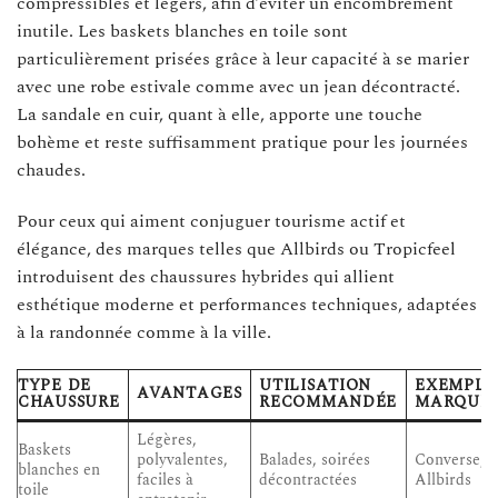
compressibles et légers, afin d’éviter un encombrement
inutile. Les baskets blanches en toile sont
particulièrement prisées grâce à leur capacité à se marier
avec une robe estivale comme avec un jean décontracté.
La sandale en cuir, quant à elle, apporte une touche
bohème et reste suffisamment pratique pour les journées
chaudes.
Pour ceux qui aiment conjuguer tourisme actif et
élégance, des marques telles que Allbirds ou Tropicfeel
introduisent des chaussures hybrides qui allient
esthétique moderne et performances techniques, adaptées
à la randonnée comme à la ville.
TYPE DE
UTILISATION
EXEMPLE
AVANTAGES
CHAUSSURE
RECOMMANDÉE
MARQUE
Légères,
Baskets
polyvalentes,
Balades, soirées
Converse, V
blanches en
faciles à
décontractées
Allbirds
toile