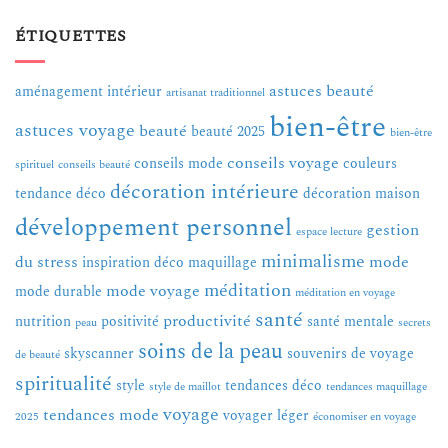
ÉTIQUETTES
astuces beauté
aménagement intérieur
artisanat traditionnel
bien-être
astuces voyage
beauté
beauté 2025
bien-être
conseils voyage
conseils mode
couleurs
spirituel
conseils beauté
décoration intérieure
tendance
déco
décoration maison
développement personnel
gestion
espace lecture
minimalisme
du stress
mode
inspiration déco
maquillage
méditation
mode voyage
mode durable
méditation en voyage
santé
productivité
nutrition
positivité
santé mentale
peau
secrets
soins de la peau
skyscanner
souvenirs de voyage
de beauté
spiritualité
style
tendances déco
style de maillot
tendances maquillage
voyage
tendances mode
voyager léger
2025
économiser en voyage