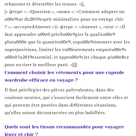
rehausser et diversifier les tenues. »}},
{« @type »: »Question », »name »: »Comment adopter un
u00e9tat du2019esprit minimaliste pour un voyage chic
? », »acceptedAnswer »:{« @type »: »Answer », »text »: »Il
faut apprendre u00e0 privilu00e9gier la qualitu00e9
plutu00f4t que la quantitu00e9, expu00e9rimenter avec les
superpositions, limiter les vu00eatements emportu00e9s
u00e0 lu2019essentiel, et appru00e9cier chaque piu00e8ce
pour en tirer le meilleur parti. »}}]}
Comment choisir les vêtements pour une capsule
wardrobe efficace en voyage ?
Il faut privilégier des pièces polyvalentes, dans des
couleurs neutres, qui s’associent facilement entre elles et
qui peuvent être portées dans différentes situations,
qu’elles soient décontractées ou plus habillées.
Quels sont les tissus recommandés pour voyager
léger et chic ?