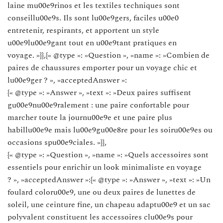
laine mu00e9rinos et les textiles techniques sont
conseillu00e9s. Ils sont lu00e9gers, faciles u00e0
entretenir, respirants, et apportent un style
u00e9lu00e9gant tout en u00e9tant pratiques en
voyage. »}},{« @type »: »Question », »name »: »Combien de
paires de chaussures emporter pour un voyage chic et
lu00e9ger ? », »acceptedAnswer »:
{« @type »: »Answer », »text »: »Deux paires suffisent
gu00e9nu00e9ralement : une paire confortable pour
marcher toute la journu00e9e et une paire plus
habillu00e9e mais lu00e9gu00e8re pour les soiru00e9es ou
occasions spu00e9ciales. »}},
{« @type »: »Question », »name »: »Quels accessoires sont
essentiels pour enrichir un look minimaliste en voyage
? », »acceptedAnswer »:{« @type »: »Answer », »text »: »Un
foulard coloru00e9, une ou deux paires de lunettes de
soleil, une ceinture fine, un chapeau adaptu00e9 et un sac
polyvalent constituent les accessoires clu00e9s pour