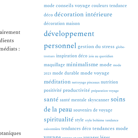
conseils voyage
mode
couleurs tendance
décoration intérieure
déco
décoration maison
développement
rairement
édients
personnel
gestion du stress
globe-
médiats :
inspiration déco
trotters
joie au quotidien
minimalisme
mode
maquillage
mode
mode voyage
mode durable
2023
méditation
nutrition
nettoyage pinceaux
productivité
positivité
préparation voyage
soins
santé
santé mentale
skyscanner
de la peau
souvenirs de voyage
spiritualité
style
style bohème
tendance
tendances mode
tendances déco
saisonnière
botaniques
voyage
voyager léger