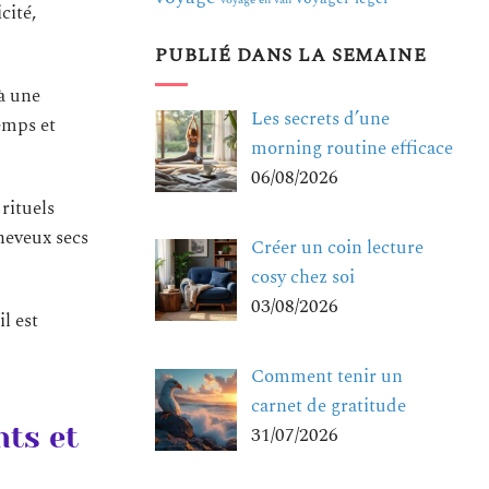
voyage en van
cité,
PUBLIÉ DANS LA SEMAINE
à une
Les secrets d’une
emps et
morning routine efficace
06/08/2026
rituels
heveux secs
Créer un coin lecture
cosy chez soi
03/08/2026
l est
Comment tenir un
carnet de gratitude
nts et
31/07/2026