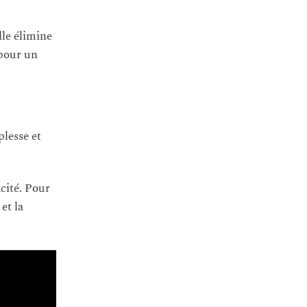
lle élimine
 pour un
plesse et
cité. Pour
 et la