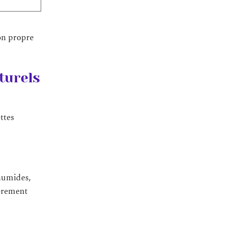
son propre
turels
ttes
 humides,
ièrement