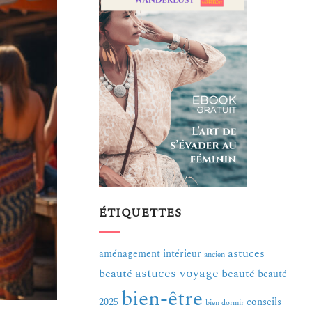
ÉTIQUETTES
astuces
aménagement intérieur
ancien
astuces voyage
beauté
beauté
beauté
bien-être
2025
conseils
bien dormir