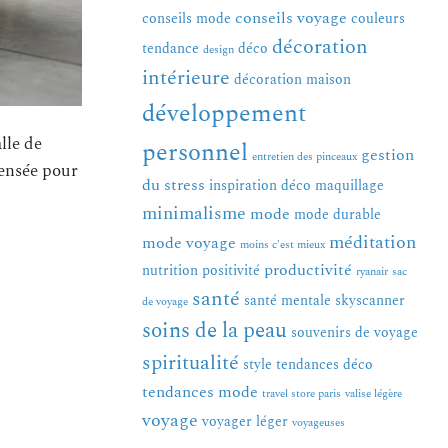
conseils voyage
conseils mode
couleurs
décoration
tendance
déco
design
intérieure
décoration maison
développement
lle de
personnel
gestion
entretien des pinceaux
ensée pour
du stress
inspiration déco
maquillage
minimalisme
mode
mode durable
méditation
mode voyage
moins c'est mieux
productivité
nutrition
positivité
ryanair
sac
santé
santé mentale
skyscanner
de voyage
soins de la peau
souvenirs de voyage
spiritualité
style
tendances déco
tendances mode
travel store paris
valise légère
voyage
voyager léger
voyageuses