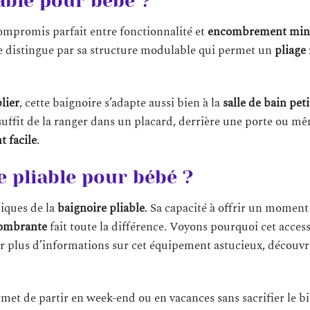
able pour bébé ?
ompromis parfait entre fonctionnalité et
encombrement min
 se distingue par sa structure modulable qui permet un
pliage
plier
, cette baignoire s’adapte aussi bien à la
salle de bain peti
l suffit de la ranger dans un placard, derrière une porte ou m
 facile
.
e pliable pour bébé ?
iques de la
baignoire pliable
. Sa capacité à offrir un moment
ombrante
fait toute la différence. Voyons pourquoi cet access
r plus d’informations sur cet équipement astucieux, découvr
rmet de partir en week-end ou en vacances sans sacrifier le b