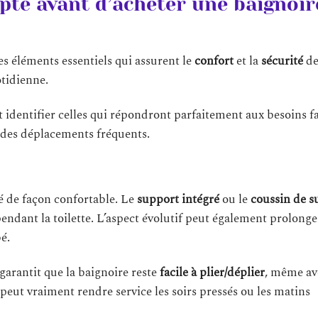
pte avant d’acheter une baignoir
s éléments essentiels qui assurent le
confort
et la
sécurité
de
otidienne.
 identifier celles qui répondront parfaitement aux besoins f
des déplacements fréquents.
é de façon confortable. Le
support intégré
ou le
coussin de s
pendant la toilette. L’aspect évolutif peut également prolonge
bé.
garantit que la baignoire reste
facile à plier/déplier
, même av
peut vraiment rendre service les soirs pressés ou les matins