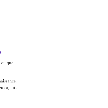
é
, ou que
naissance.
eux ajouts