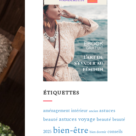
ÉTIQUETTES
astuces
aménagement intérieur
ancien
astuces voyage
beauté
beauté
beauté
bien-être
2025
conseils
bien dormir