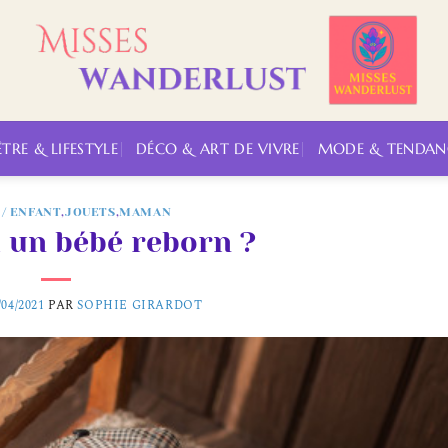
ÊTRE & LIFESTYLE
DÉCO & ART DE VIVRE
MODE & TENDAN
 / ENFANT
,
JOUETS
,
MAMAN
i un bébé reborn ?
/04/2021
PAR
SOPHIE GIRARDOT