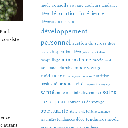
conseils voyage
mode
couleurs tendance
décoration intérieure
déco
décoration maison
développement
Par la
i consiste
personnel
gestion du stress
globe-
inspiration déco
trotters
joie au quotidien
minimalisme
mode
maquillage
mode
mode voyage
mode durable
2023
méditation
nutrition
nettoyage pinceaux
productivité
positivité
préparation voyage
soins
santé
santé mentale
skyscanner
de la peau
souvenirs de voyage
spiritualité
style
style bohème
tendance
rence
tendances mode
tendances déco
saisonnière
e autant
voyage
voyager léger