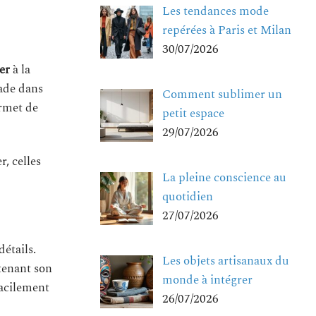
Les tendances mode
repérées à Paris et Milan
30/07/2026
er
à la
nade dans
Comment sublimer un
ermet de
petit espace
29/07/2026
r, celles
La pleine conscience au
quotidien
27/07/2026
détails.
Les objets artisanaux du
ntenant son
monde à intégrer
facilement
26/07/2026