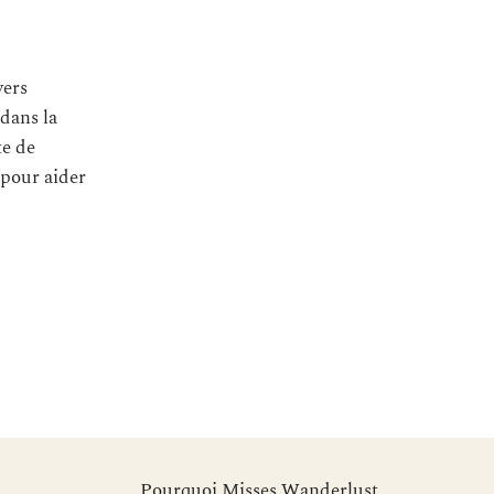
vers
 dans la
te de
 pour aider
Pourquoi Misses Wanderlust