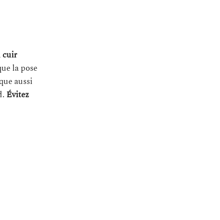
 cuir
que la pose
sque aussi
d.
Évitez