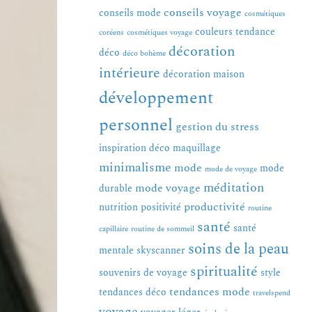
conseils voyage
conseils mode
cosmétiques
couleurs tendance
coréens
cosmétiques voyage
décoration
déco
déco bohème
intérieure
décoration maison
développement
personnel
gestion du stress
inspiration déco
maquillage
minimalisme
mode
mode
mode de voyage
méditation
mode voyage
durable
productivité
nutrition
positivité
routine
santé
santé
capillaire
routine de sommeil
soins de la peau
mentale
skyscanner
spiritualité
souvenirs de voyage
style
tendances mode
tendances déco
travelspend
voyage