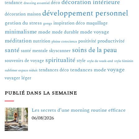
décoration intérieure
tendance
déco
dressing essentiel
développement personnel
décoration maison
gestion du stress
inspiration déco
maquillage
gongs
minimalisme
mode
mode voyage
mode durable
méditation
productivité
nutrition
positivité
pleine conscience
soins de la peau
santé
santé mentale
skyscanner
spiritualité
souvenirs de voyage
style
style de week-end
style féminin
voyage
tendances mode
tendances déco
sublimer espace réduit
voyager léger
PUBLIÉ DANS LA SEMAINE
Les secrets d’une morning routine efficace
06/08/2026