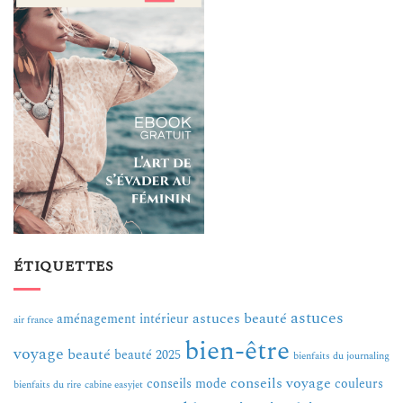
ÉTIQUETTES
astuces
astuces beauté
aménagement intérieur
air france
bien-être
voyage
beauté
beauté 2025
bienfaits du journaling
conseils voyage
conseils mode
couleurs
bienfaits du rire
cabine easyjet