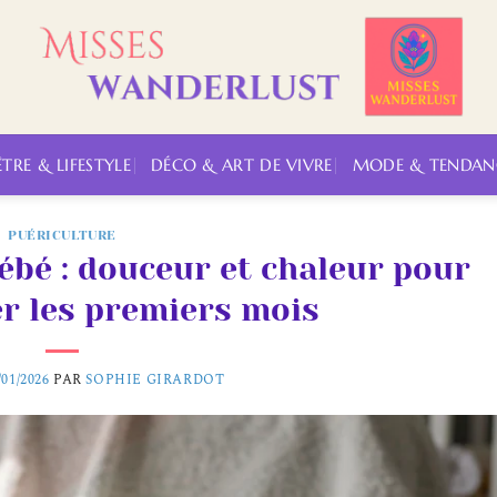
ÊTRE & LIFESTYLE
DÉCO & ART DE VIVRE
MODE & TENDAN
PUÉRICULTURE
ébé : douceur et chaleur pour
r les premiers mois
/01/2026
PAR
SOPHIE GIRARDOT