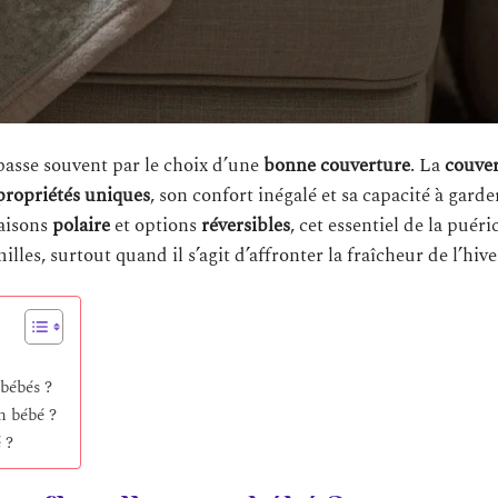
passe souvent par le choix d’une
bonne couverture
. La
couve
propriétés uniques
, son confort inégalé et sa capacité à garder
naisons
polaire
et options
réversibles
, cet essentiel de la puér
les, surtout quand il s’agit d’affronter la fraîcheur de l’hive
 bébés ?
n bébé ?
 ?