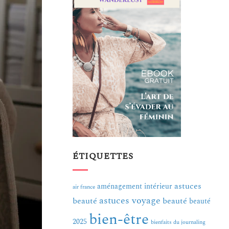
ÉTIQUETTES
astuces
aménagement intérieur
air france
astuces voyage
beauté
beauté
beauté
bien-être
2025
bienfaits du journaling