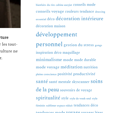
conseils mode
bienfaits du rire
cabine easyjet
conseils voyage
couleurs tendance
dressing
décoration intérieure
déco
essentiel
décoration maison
développement
rture
personnel
 les tout-
gestion du stress
gongs
iculture ne
inspiration déco
maquillage
r.
minimalisme
mode
mode durable
méditation
mode voyage
nutrition
productivité
positivité
pleine conscience
soins
santé
santé mentale
skyscanner
de la peau
souvenirs de voyage
spiritualité
style
style de week-end
style
tendances déco
féminin
sublimer espace réduit
voyage
tendances mode
voyager léger