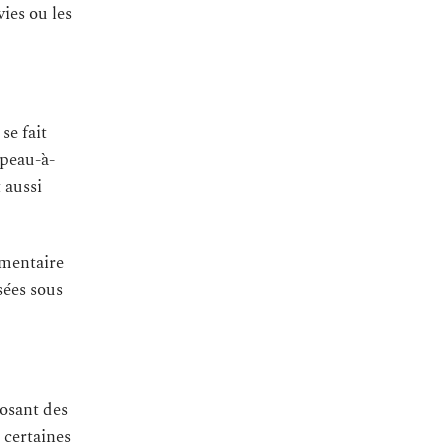
ies ou les
se fait
 peau-à-
 aussi
émentaire
sées sous
posant des
 certaines