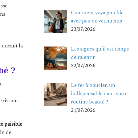
asse
Comment voyager chic
ans
avec peu de vêtements
23/07/2026
a
s durant la
Les signes qu’il est temps
de ralentir
22/07/2026
bé ?
s
Le fer à boucler, un
indispensable dans votre
rrissons
routine beauté ?
21/07/2026
te paisible
fin de