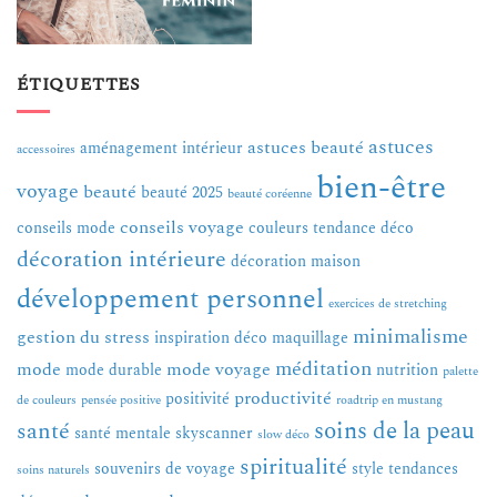
ÉTIQUETTES
astuces
astuces beauté
aménagement intérieur
accessoires
bien-être
voyage
beauté
beauté 2025
beauté coréenne
conseils voyage
conseils mode
couleurs tendance
déco
décoration intérieure
décoration maison
développement personnel
exercices de stretching
minimalisme
gestion du stress
inspiration déco
maquillage
méditation
mode
mode voyage
mode durable
nutrition
palette
productivité
positivité
de couleurs
pensée positive
roadtrip en mustang
soins de la peau
santé
santé mentale
skyscanner
slow déco
spiritualité
souvenirs de voyage
style
tendances
soins naturels