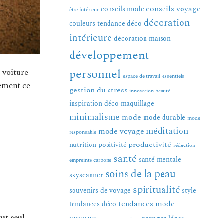
conseils voyage
conseils mode
être intérieur
décoration
couleurs tendance
déco
intérieure
décoration maison
développement
personnel
 voiture
espace de travail
essentiels
tement ce
gestion du stress
innovation beauté
inspiration déco
maquillage
minimalisme
mode
mode durable
mode
méditation
mode voyage
responsable
productivité
nutrition
positivité
réduction
santé
santé mentale
empreinte carbone
soins de la peau
skyscanner
spiritualité
souvenirs de voyage
style
tendances mode
tendances déco
voyage