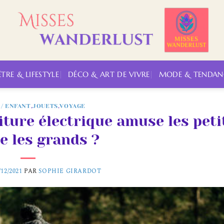
ÊTRE & LIFESTYLE
DÉCO & ART DE VIVRE
MODE & TENDAN
 / ENFANT
,
JOUETS
,
VOYAGE
iture électrique amuse les peti
 les grands ?
/12/2021
PAR
SOPHIE GIRARDOT