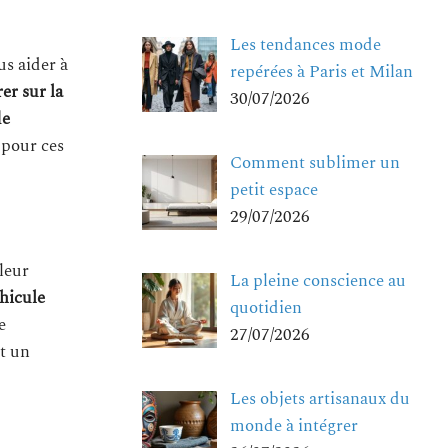
Les tendances mode
us aider à
repérées à Paris et Milan
er sur la
30/07/2026
de
t pour ces
Comment sublimer un
petit espace
29/07/2026
 leur
La pleine conscience au
éhicule
quotidien
e
27/07/2026
st un
Les objets artisanaux du
monde à intégrer