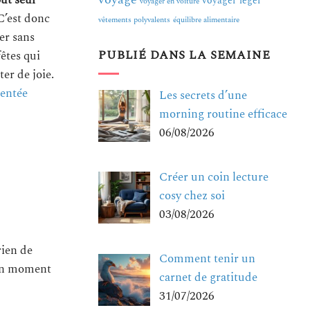
out seul
voyager léger
voyager en voiture
’est donc
vêtements polyvalents
équilibre alimentaire
er sans
PUBLIÉ DANS LA SEMAINE
êtes qui
er de joie.
entée
Les secrets d’une
morning routine efficace
06/08/2026
Créer un coin lecture
cosy chez soi
03/08/2026
rien de
Comment tenir un
 un moment
carnet de gratitude
31/07/2026