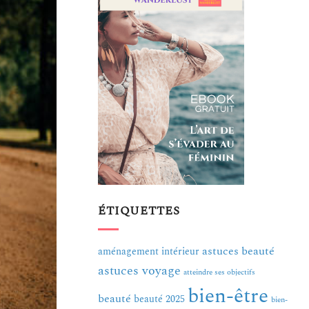
ÉTIQUETTES
astuces beauté
aménagement intérieur
astuces voyage
atteindre ses objectifs
bien-être
beauté
beauté 2025
bien-