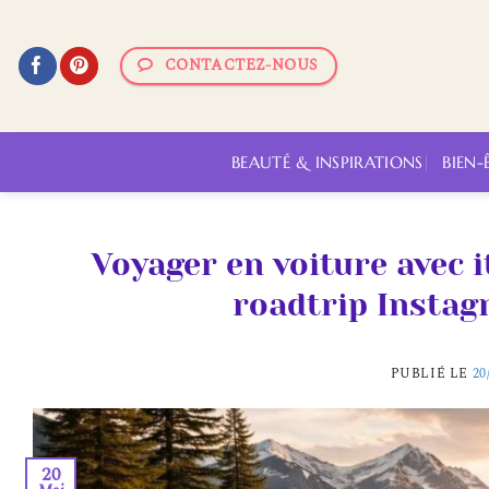
Passer
au
CONTACTEZ-NOUS
contenu
BEAUTÉ & INSPIRATIONS
BIEN-
Voyager en voiture avec 
roadtrip Insta
PUBLIÉ LE
20
20