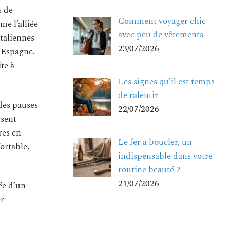
s de
Comment voyager chic
e l’alliée
avec peu de vêtements
taliennes
23/07/2026
d’Espagne.
te à
Les signes qu’il est temps
de ralentir
 des pauses
22/07/2026
nsent
res en
Le fer à boucler, un
ortable,
indispensable dans votre
routine beauté ?
21/07/2026
ée d’un
er