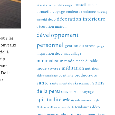
conseils mode
bienfaits du rire
cabine easyjet
conseils voyage
couleurs tendance
dressing
décoration intérieure
déco
essentiel
décoration maison
développement
pour les
personnel
 nouveaux
gestion du stress
gongs
iel à
inspiration déco
maquillage
rip
minimalisme
mode
mode durable
vant
méditation
mode voyage
nutrition
 De la
productivité
positivité
pleine conscience
ur
soins
santé
santé mentale
skyscanner
de la peau
souvenirs de voyage
spiritualité
style
style de week-end
style
tendances déco
féminin
sublimer espace réduit
voyage
tendances mode
voyager léger