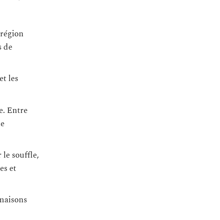
 région
s de
et les
e. Entre
he
le souffle,
es et
 maisons