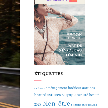
ÉTIQUETTES
astuces
aménagement intérieur
air france
astuces voyage
beauté
beauté
beauté
bien-être
2025
bienfaits du journaling