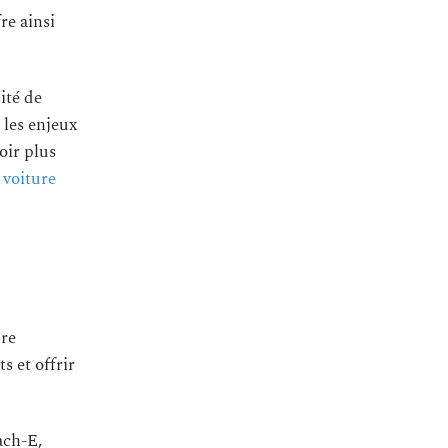
re ainsi
ité de
 les enjeux
oir plus
 voiture
ure
s et offrir
ach-E,