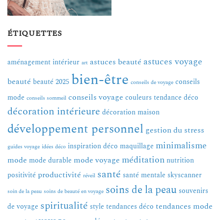
ÉTIQUETTES
astuces voyage
astuces beauté
aménagement intérieur
art
bien-être
beauté
beauté 2025
conseils
conseils de voyage
conseils voyage
mode
couleurs tendance
déco
conseils sommeil
décoration intérieure
décoration maison
développement personnel
gestion du stress
minimalisme
inspiration déco
maquillage
guides voyage
idées déco
méditation
mode
mode voyage
mode durable
nutrition
santé
productivité
positivité
santé mentale
skyscanner
réveil
soins de la peau
souvenirs
soin de la peau
soins de beauté en voyage
spiritualité
tendances mode
de voyage
style
tendances déco