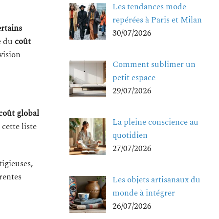
Les tendances mode
repérées à Paris et Milan
rtains
30/07/2026
te du
coût
vision
Comment sublimer un
petit espace
29/07/2026
coût global
La pleine conscience au
 cette liste
quotidien
27/07/2026
tigieuses,
érentes
Les objets artisanaux du
monde à intégrer
26/07/2026