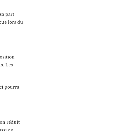
sa part
cue lors du
osition
s. Les
ci pourra
son réduit
ussi de