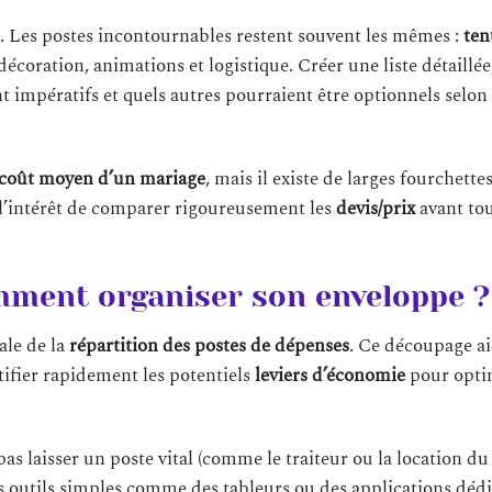
. Les postes incontournables restent souvent les mêmes :
ten
décoration, animations et logistique. Créer une liste détaillée
t impératifs et quels autres pourraient être optionnels selon
coût moyen d’un mariage
, mais il existe de larges fourchettes
ù l’intérêt de comparer rigoureusement les
devis/prix
avant to
mment organiser son enveloppe ?
iale de la
répartition des postes de dépenses
. Ce découpage a
ntifier rapidement les potentiels
leviers d’économie
pour optim
 pas laisser un poste vital (comme le traiteur ou la location du 
s outils simples comme des tableurs ou des applications déd