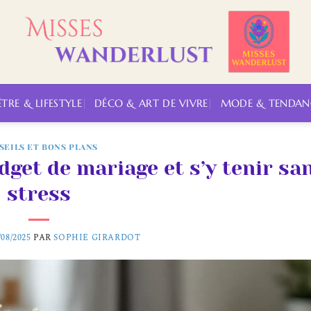
ÊTRE & LIFESTYLE
DÉCO & ART DE VIVRE
MODE & TENDAN
SEILS ET BONS PLANS
get de mariage et s’y tenir sa
stress
/08/2025
PAR
SOPHIE GIRARDOT