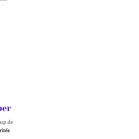
per
oup de
rités