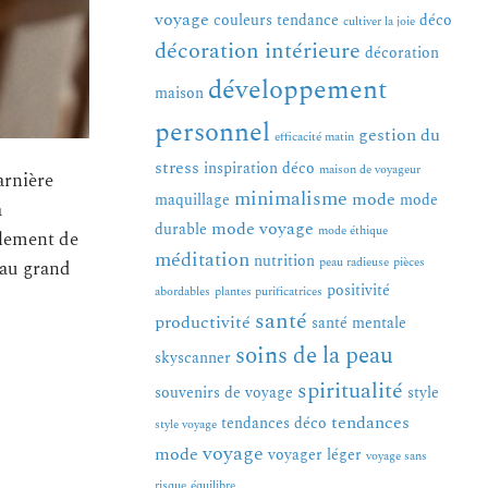
voyage
couleurs tendance
déco
cultiver la joie
décoration intérieure
décoration
développement
maison
personnel
gestion du
efficacité matin
stress
inspiration déco
maison de voyageur
arnière
minimalisme
mode
maquillage
mode
à
mode voyage
durable
mode éthique
mplement de
méditation
nutrition
peau radieuse
pièces
’au grand
positivité
abordables
plantes purificatrices
santé
productivité
santé mentale
soins de la peau
skyscanner
spiritualité
souvenirs de voyage
style
tendances
tendances déco
style voyage
voyage
mode
voyager léger
voyage sans
risque
équilibre