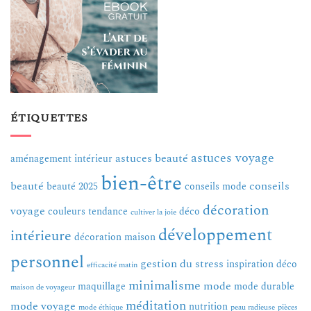
ÉTIQUETTES
astuces voyage
astuces beauté
aménagement intérieur
bien-être
beauté
conseils
beauté 2025
conseils mode
décoration
voyage
couleurs tendance
déco
cultiver la joie
développement
intérieure
décoration maison
personnel
gestion du stress
inspiration déco
efficacité matin
minimalisme
mode
maquillage
mode durable
maison de voyageur
méditation
mode voyage
nutrition
mode éthique
peau radieuse
pièces