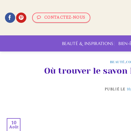
Passer
au
CONTACTEZ-NOUS
contenu
BEAUTÉ & INSPIRATIONS
BIEN-
BEAUTÉ
,
C
Où trouver le savon
PUBLIÉ LE
10
10
Août