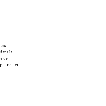
vers
 dans la
te de
 pour aider