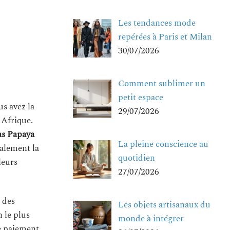
Les tendances mode
repérées à Paris et Milan
30/07/2026
Comment sublimer un
petit espace
us avez la
29/07/2026
 Afrique.
as Papaya
La pleine conscience au
galement la
quotidien
leurs
27/07/2026
 des
Les objets artisanaux du
 le plus
monde à intégrer
e paiement.