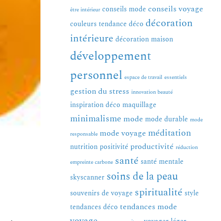
conseils voyage
conseils mode
être intérieur
décoration
couleurs tendance
déco
intérieure
décoration maison
développement
personnel
espace de travail
essentiels
gestion du stress
innovation beauté
inspiration déco
maquillage
minimalisme
mode
mode durable
mode
méditation
mode voyage
responsable
productivité
nutrition
positivité
réduction
santé
santé mentale
empreinte carbone
soins de la peau
skyscanner
spiritualité
souvenirs de voyage
style
tendances mode
tendances déco
voyage