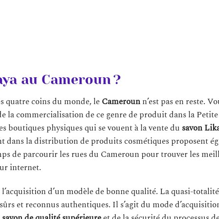
paya au Cameroun ?
es quatre coins du monde, le
Cameroun
n’est pas en reste. Vo
 de la commercialisation de ce genre de produit dans la Petite
ses boutiques physiques qui se vouent à la vente du
savon Lik
ent dans la distribution de produits cosmétiques proposent é
temps de parcourir les rues du Cameroun pour trouver les meil
ur internet.
 l’acquisition d’un modèle de bonne qualité. La quasi-totalité
ûrs et reconnus authentiques. Il s’agit du mode d’acquisition
n
savon de qualité supérieure
et de la sécurité du processus d