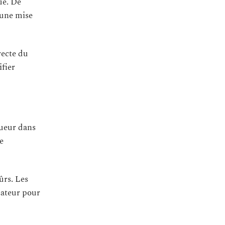
ue. De
 une mise
recte du
ifier
gueur dans
e
ûrs. Les
sateur pour