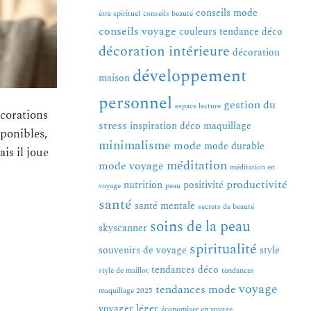
conseils mode
être spirituel
conseils beauté
conseils voyage
couleurs tendance
déco
décoration intérieure
décoration
développement
maison
personnel
gestion du
espace lecture
corations
stress
inspiration déco
maquillage
sponibles,
minimalisme
mode
mode durable
is il joue
méditation
mode voyage
méditation en
productivité
nutrition
positivité
voyage
peau
santé
santé mentale
secrets de beauté
soins de la peau
skyscanner
spiritualité
souvenirs de voyage
style
tendances déco
style de maillot
tendances
voyage
tendances mode
maquillage 2025
voyager léger
économiser en voyage