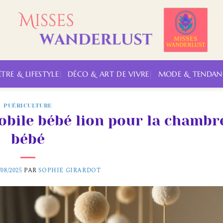
ÊTRE & LIFESTYLE
DÉCO & ART DE VIVRE
MODE & TENDAN
PUÉRICULTURE
bile bébé lion pour la chambr
bébé
/08/2025
PAR
SOPHIE GIRARDOT