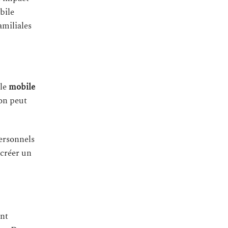
bile
amiliales
 le
mobile
on peut
personnels
 créer un
ent