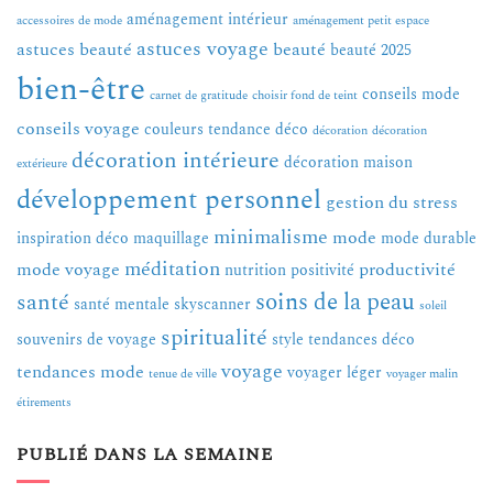
aménagement intérieur
accessoires de mode
aménagement petit espace
astuces voyage
astuces beauté
beauté
beauté 2025
bien-être
conseils mode
carnet de gratitude
choisir fond de teint
conseils voyage
couleurs tendance
déco
décoration
décoration
décoration intérieure
décoration maison
extérieure
développement personnel
gestion du stress
minimalisme
mode
inspiration déco
maquillage
mode durable
méditation
mode voyage
productivité
nutrition
positivité
soins de la peau
santé
santé mentale
skyscanner
soleil
spiritualité
souvenirs de voyage
style
tendances déco
voyage
tendances mode
voyager léger
tenue de ville
voyager malin
étirements
PUBLIÉ DANS LA SEMAINE