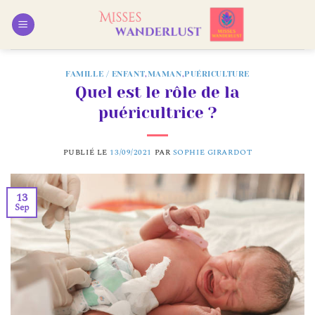
Passer
au
contenu
FAMILLE / ENFANT
,
MAMAN
,
PUÉRICULTURE
Quel est le rôle de la
puéricultrice ?
PUBLIÉ LE
13/09/2021
PAR
SOPHIE GIRARDOT
13
Sep