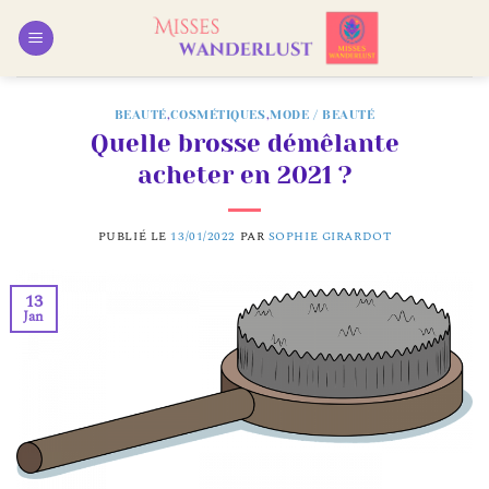
Passer
au
contenu
BEAUTÉ
,
COSMÉTIQUES
,
MODE / BEAUTÉ
Quelle brosse démêlante
acheter en 2021 ?
PUBLIÉ LE
13/01/2022
PAR
SOPHIE GIRARDOT
13
Jan