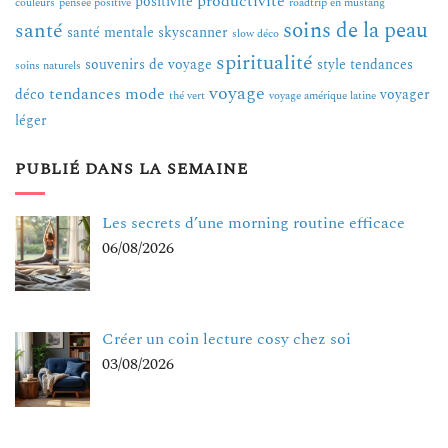
productivité
positivité
couleurs
pensée positive
roadtrip en mustang
soins de la peau
santé
santé mentale
skyscanner
slow déco
spiritualité
souvenirs de voyage
style
tendances
soins naturels
voyage
tendances mode
déco
voyager
thé vert
voyage amérique latine
léger
PUBLIÉ DANS LA SEMAINE
Les secrets d’une morning routine efficace
06/08/2026
Créer un coin lecture cosy chez soi
03/08/2026