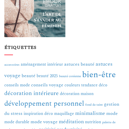
ÉTIQUETTES
astuces
astuces beauté
aménagement intérieur
accessoires
bien-être
voyage
beauté
beauté 2025
beauté coréenne
conseils voyage
conseils mode
couleurs tendance
déco
décoration intérieure
décoration maison
développement personnel
gestion
fond de teint
minimalisme
du stress
mode
inspiration déco
maquillage
méditation
mode voyage
mode durable
nutrition
palette de