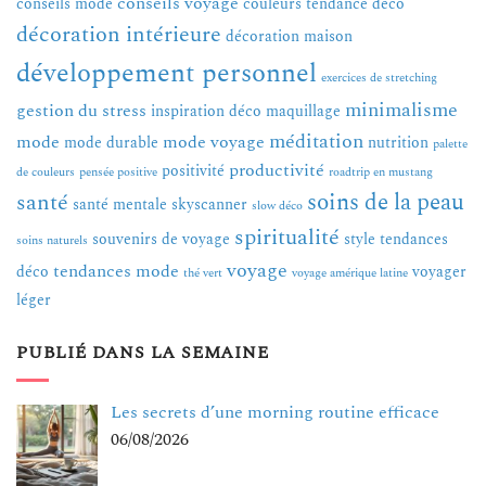
conseils voyage
conseils mode
couleurs tendance
déco
décoration intérieure
décoration maison
développement personnel
exercices de stretching
minimalisme
gestion du stress
inspiration déco
maquillage
méditation
mode
mode voyage
mode durable
nutrition
palette
productivité
positivité
de couleurs
pensée positive
roadtrip en mustang
soins de la peau
santé
santé mentale
skyscanner
slow déco
spiritualité
souvenirs de voyage
style
tendances
soins naturels
voyage
tendances mode
déco
voyager
thé vert
voyage amérique latine
léger
PUBLIÉ DANS LA SEMAINE
Les secrets d’une morning routine efficace
06/08/2026