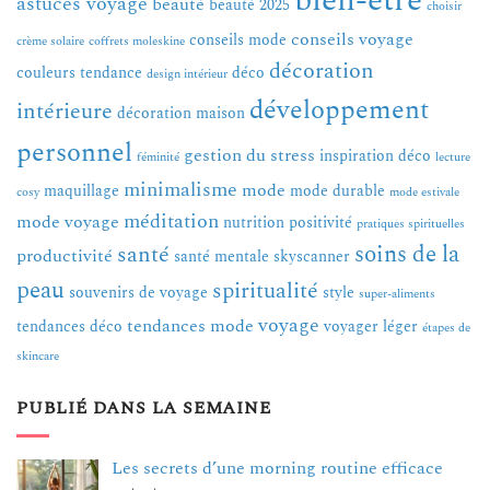
bien-être
astuces voyage
beauté
beauté 2025
choisir
conseils voyage
conseils mode
crème solaire
coffrets moleskine
décoration
couleurs tendance
déco
design intérieur
développement
intérieure
décoration maison
personnel
gestion du stress
inspiration déco
féminité
lecture
minimalisme
mode
maquillage
mode durable
cosy
mode estivale
méditation
mode voyage
nutrition
positivité
pratiques spirituelles
soins de la
santé
productivité
santé mentale
skyscanner
peau
spiritualité
souvenirs de voyage
style
super-aliments
voyage
tendances mode
tendances déco
voyager léger
étapes de
skincare
PUBLIÉ DANS LA SEMAINE
Les secrets d’une morning routine efficace