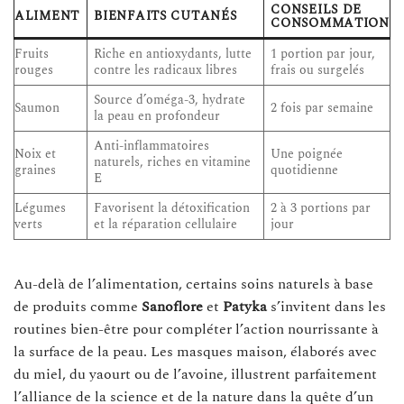
CONSEILS DE
ALIMENT
BIENFAITS CUTANÉS
CONSOMMATION
Fruits
Riche en antioxydants, lutte
1 portion par jour,
rouges
contre les radicaux libres
frais ou surgelés
Source d’oméga-3, hydrate
Saumon
2 fois par semaine
la peau en profondeur
Anti-inflammatoires
Noix et
Une poignée
naturels, riches en vitamine
graines
quotidienne
E
Légumes
Favorisent la détoxification
2 à 3 portions par
verts
et la réparation cellulaire
jour
Au-delà de l’alimentation, certains soins naturels à base
de produits comme
Sanoflore
et
Patyka
s’invitent dans les
routines bien-être pour compléter l’action nourrissante à
la surface de la peau. Les masques maison, élaborés avec
du miel, du yaourt ou de l’avoine, illustrent parfaitement
l’alliance de la science et de la nature dans la quête d’un