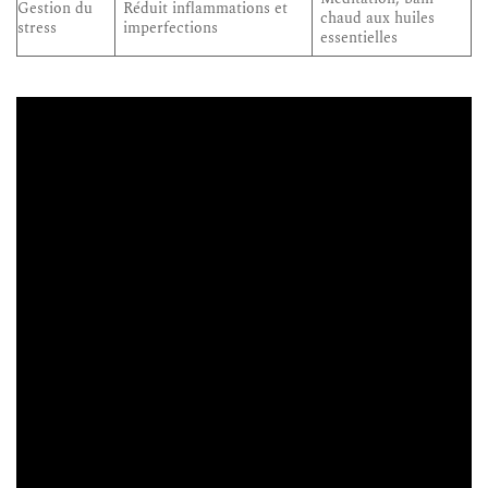
Gestion du
Réduit inflammations et
chaud aux huiles
stress
imperfections
essentielles