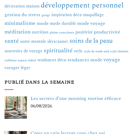
développement personnel
décoration maison
gestion du stress
inspiration déco
maquillage
gongs
minimalisme
mode
mode voyage
mode durable
méditation
productivité
nutrition
positivité
pleine conscience
soins de la peau
santé
santé mentale
skyscanner
spiritualité
souvenirs de voyage
style
style de week-end
style féminin
voyage
tendances mode
tendances déco
sublimer espace réduit
voyager léger
PUBLIÉ DANS LA SEMAINE
Les secrets d’une morning routine efficace
06/08/2026
Créer un coin lecture cosy chez soi