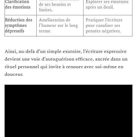
Clarification
Explorer ses émotions
de ses besoins et
des émotions
après un deuil.
limites.
Réduction des
Amélioration de
Pratiquer l’écriture
symptômes
l’humeur sur le long
pour canaliser ses
dépressifs
terme.
pensées négatives.
Ainsi, au-delà d’un simple exutoire, l’écriture expressive
devient une voie d’autoguérison efficace, ancrée dans un
rituel personnel qui invite à renouer avec soi-même en
douceur.