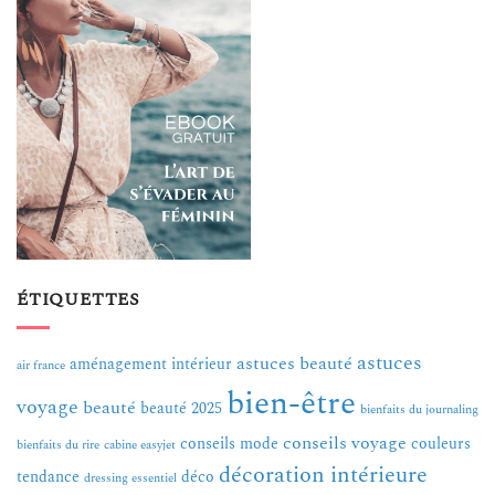
ÉTIQUETTES
astuces
astuces beauté
aménagement intérieur
air france
bien-être
voyage
beauté
beauté 2025
bienfaits du journaling
conseils voyage
conseils mode
couleurs
bienfaits du rire
cabine easyjet
décoration intérieure
tendance
déco
dressing essentiel