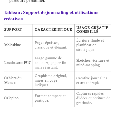
parcours personnel.
Tableau : Support de journaling et utilisations
créatives
USAGE CRÉATIF
SUPPORT
CARACTÉRISTIQUE
CONSEILLÉ
Écriture fluide et
Pages épaisses,
Moleskine
planification
classique et élégant.
stratégique.
Large gamme de
Sketches, écriture et
Leuchtturm1917
couleurs, papier fin
mind-mapping.
mais résistant.
Graphisme original,
Cahiers du
Creative journaling
mises en page
Monde
et art-thérapie.
ludiques.
Captures rapides
Format compact et
Calepino
d’idées et écriture de
pratique.
gratitude.