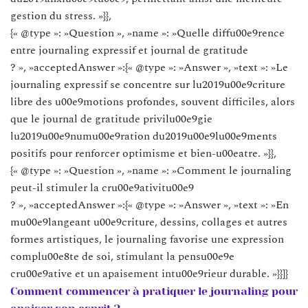
gestion du stress. »}},
{« @type »: »Question », »name »: »Quelle diffu00e9rence
entre journaling expressif et journal de gratitude
? », »acceptedAnswer »:{« @type »: »Answer », »text »: »Le
journaling expressif se concentre sur lu2019u00e9criture
libre des u00e9motions profondes, souvent difficiles, alors
que le journal de gratitude privilu00e9gie
lu2019u00e9numu00e9ration du2019u00e9lu00e9ments
positifs pour renforcer optimisme et bien-u00eatre. »}},
{« @type »: »Question », »name »: »Comment le journaling
peut-il stimuler la cru00e9ativitu00e9
? », »acceptedAnswer »:{« @type »: »Answer », »text »: »En
mu00e9langeant u00e9criture, dessins, collages et autres
formes artistiques, le journaling favorise une expression
complu00e8te de soi, stimulant la pensu00e9e
cru00e9ative et un apaisement intu00e9rieur durable. »}}]}
Comment commencer à pratiquer le journaling pour