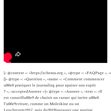
{« @context »: »https://schema.org », »@type »: »FAQPage », »
[{« @type »: »Question », »name »: »Comment commencer
u00e0 pratiquer le journaling pour apaiser son esprit
? », »acceptedAnswer »:{« @type »: »Answer », »text »: »Il
est conseillu00e9 de choisir un carnet qui invite u00e0
l’u00e9criture, comme un Moleskine ou un
Leuchtturm1917, puis du2019instaurer une routine