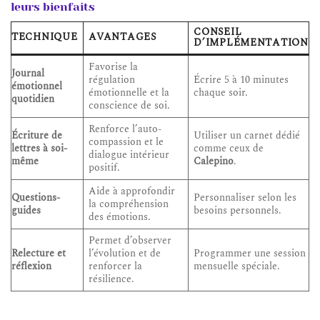
leurs bienfaits
CONSEIL
TECHNIQUE
AVANTAGES
D’IMPLÉMENTATION
Favorise la
Journal
régulation
Écrire 5 à 10 minutes
émotionnel
émotionnelle et la
chaque soir.
quotidien
conscience de soi.
Renforce l’auto-
Écriture de
Utiliser un carnet dédié
compassion et le
lettres à soi-
comme ceux de
dialogue intérieur
même
Calepino
.
positif.
Aide à approfondir
Questions-
Personnaliser selon les
la compréhension
guides
besoins personnels.
des émotions.
Permet d’observer
Relecture et
l’évolution et de
Programmer une session
réflexion
renforcer la
mensuelle spéciale.
résilience.