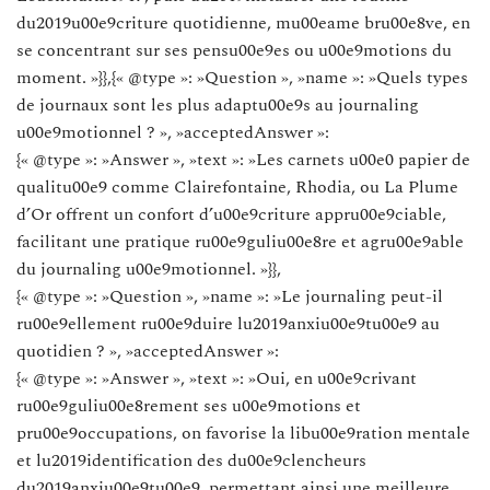
du2019u00e9criture quotidienne, mu00eame bru00e8ve, en
se concentrant sur ses pensu00e9es ou u00e9motions du
moment. »}},{« @type »: »Question », »name »: »Quels types
de journaux sont les plus adaptu00e9s au journaling
u00e9motionnel ? », »acceptedAnswer »:
{« @type »: »Answer », »text »: »Les carnets u00e0 papier de
qualitu00e9 comme Clairefontaine, Rhodia, ou La Plume
d’Or offrent un confort d’u00e9criture appru00e9ciable,
facilitant une pratique ru00e9guliu00e8re et agru00e9able
du journaling u00e9motionnel. »}},
{« @type »: »Question », »name »: »Le journaling peut-il
ru00e9ellement ru00e9duire lu2019anxiu00e9tu00e9 au
quotidien ? », »acceptedAnswer »:
{« @type »: »Answer », »text »: »Oui, en u00e9crivant
ru00e9guliu00e8rement ses u00e9motions et
pru00e9occupations, on favorise la libu00e9ration mentale
et lu2019identification des du00e9clencheurs
du2019anxiu00e9tu00e9, permettant ainsi une meilleure