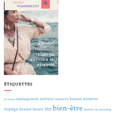
ÉTIQUETTES
astuces
astuces beauté
aménagement intérieur
air france
bien-être
voyage
beauté
beauté 2025
bienfaits du journaling