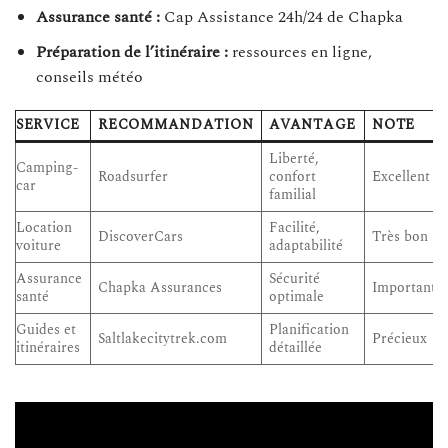
Assurance santé :
Cap Assistance 24h/24 de Chapka
Préparation de l’itinéraire :
ressources en ligne,
conseils météo
SERVICE
RECOMMANDATION
AVANTAGE
NOTE
Liberté,
Camping-
Roadsurfer
confort
Excellent
car
familial
Location
Facilité,
DiscoverCars
Très bon
voiture
adaptabilité
Assurance
Sécurité
Chapka Assurances
Important
santé
optimale
Guides et
Planification
Saltlakecitytrek.com
Précieux
itinéraires
détaillée