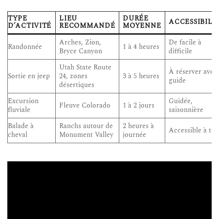
TYPE
LIEU
DURÉE
ACCESSIBILI
D’ACTIVITÉ
RECOMMANDÉ
MOYENNE
Arches, Zion,
De facile à
Randonnée
1 à 4 heures
Bryce Canyon
difficile
Utah State Route
À réserver avec
Sortie en jeep
24, zones
3 à 5 heures
guide
désertiques
Excursion
Guidée,
Fleuve Colorado
1 à 2 jours
fluviale
saisonnière
Balade à
Ranchs autour de
2 heures à
Accessible à tou
cheval
Monument Valley
journée