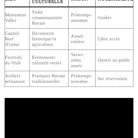
CULTURELLE
Visite
Monument
Printemps-
communautaire
Guidée
Valley
automne
Navajo
Capitol
Découverte
Année
Reef
historique et
Libre accès
entière
(Fruita)
agriculture
Varies
Festivals
Événements
selon
Ouvert au public
du Utah
culturels variés
année
Ateliers
Pratiques Navajo
Printemps-
Sur réservation
artisanaux
traditionnelles
automne