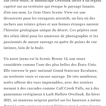
Sur cette route, le Moonscape Overlook invite à un regard
captivé sur un territoire qui évoque le paysage lunaire,
d’où son nom. Le Gray Ones Scenic View est une
découverte pour les voyageurs attentifs, un lieu où des
rochers aux teintes grises et aux formes étranges narrent
l’histoire géologique unique du désert. Ces pépites sont
des relais idéal pour les amateurs de photographie et les
passionnés de nature sauvage en quête de points de vue
intimes, loin de la foule.
Un autre joyau est la Scenic Byway 12, une route
considérée comme l’une des plus belles des États-Unis.
Elle traverse le parc national Grand Staircase Escalante,
un territoire vaste et encore sauvage. De très nombreux
arrêts offrent des vues imprenables, avec des sentiers
menant à des cascades comme Calf Creek Falls, ou à des
panoramas vertigineux à Larb Hollow Overlook. En hiver
2025, un manteau neigeux partiel sur les hauteurs a même
donné à cette route un aspect féérique rare à cette époque,