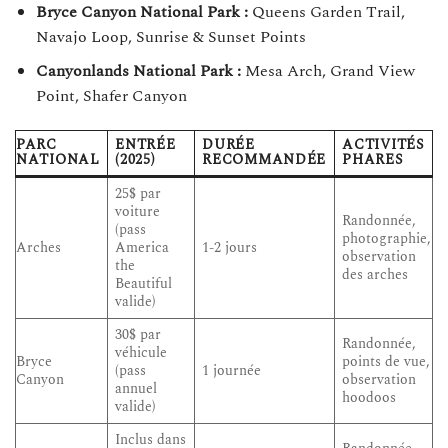
Bryce Canyon National Park :
Queens Garden Trail,
Navajo Loop, Sunrise & Sunset Points
Canyonlands National Park :
Mesa Arch, Grand View
Point, Shafer Canyon
PARC
ENTRÉE
DURÉE
ACTIVITÉS
NATIONAL
(2025)
RECOMMANDÉE
PHARES
25$ par
voiture
Randonnée,
(pass
photographie,
Arches
America
1-2 jours
observation
the
des arches
Beautiful
valide)
30$ par
Randonnée,
véhicule
Bryce
points de vue,
(pass
1 journée
Canyon
observation
annuel
hoodoos
valide)
Inclus dans