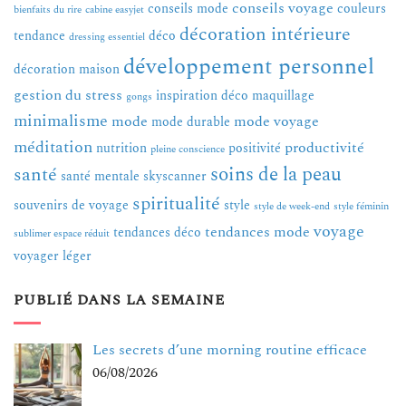
conseils voyage
conseils mode
couleurs
bienfaits du rire
cabine easyjet
décoration intérieure
tendance
déco
dressing essentiel
développement personnel
décoration maison
gestion du stress
inspiration déco
maquillage
gongs
minimalisme
mode
mode voyage
mode durable
méditation
productivité
nutrition
positivité
pleine conscience
soins de la peau
santé
santé mentale
skyscanner
spiritualité
souvenirs de voyage
style
style de week-end
style féminin
voyage
tendances mode
tendances déco
sublimer espace réduit
voyager léger
PUBLIÉ DANS LA SEMAINE
Les secrets d’une morning routine efficace
06/08/2026