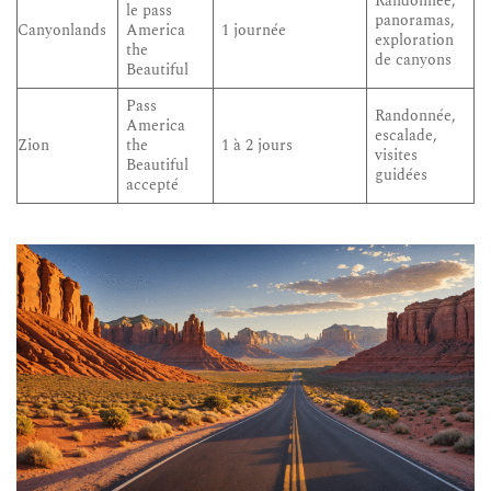
Randonnée,
le pass
panoramas,
Canyonlands
America
1 journée
exploration
the
de canyons
Beautiful
Pass
Randonnée,
America
escalade,
Zion
the
1 à 2 jours
visites
Beautiful
guidées
accepté