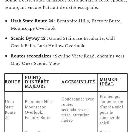
renforçant encore l’attrait de cette escapade.
Utah State Route 24 :
Bentonite Hills, Factory Butte,
Moonscape Overlook
Scenic Byway 12 :
Grand Staircase Escalante, Calf
Creek Falls, Larb Hollow Overlook
Routes secondaires :
Skyline View Road, chemins vers
Gray Ones Scenic View
POINTS
MOMENT
ROUTE
D’INTÉRÊT
ACCESSIBILITÉ
IDÉAL
MAJEURS
Printemps,
Goudronnée avec
Utah
Bentonite Hills,
automne, fin
routes
State
Moonscape
d’après-midi
secondaires en
Route
Overlook,
pour le
terre, attention
24
Factory Butte
coucher de
météo
soleil